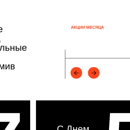
е
АКЦИИ МЕСЯЦА
,
альные
рмив
С Днем