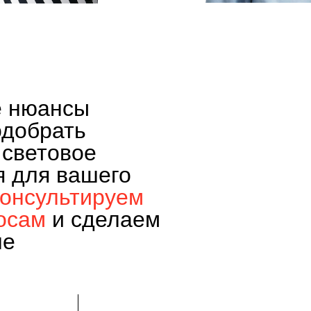
е нюансы
одобрать
 световое
я для вашего
консультируем
осам
и сделаем
не