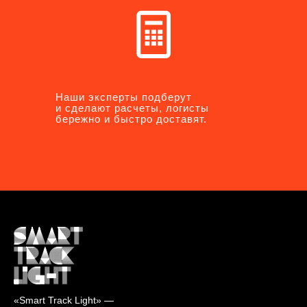
Наши эксперты подберут
Наши эксперты подберут
и сделают расчеты, логисты
и сделают расчеты, логисты
бережно и быстро доставят.
бережно и быстро доставят.
«Smart Track Light» —