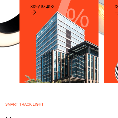
%
хочу акцию
х
SMART TRACK LIGHT