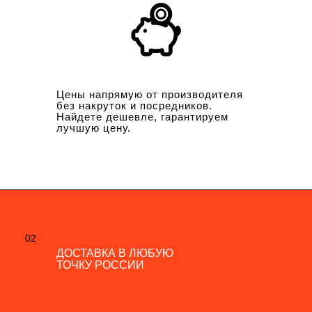
Цены напрямую от производителя
без накруток и посредников.
Найдете дешевле, гарантируем
лучшую цену.
02
02
ДОСТАВКА В ЛЮБУЮ
ДОСТАВКА В ЛЮБУЮ
ТОЧКУ РОССИИ
ТОЧКУ РОССИИ