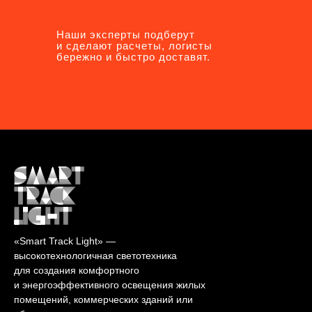
Наши эксперты подберут
Наши эксперты подберут
и сделают расчеты, логисты
и сделают расчеты, логисты
бережно и быстро доставят.
бережно и быстро доставят.
«Smart Track Light» —
высокотехнологичная светотехника
для создания комфортного
и энергоэффективного освещения жилых
помещений, коммерческих зданий или