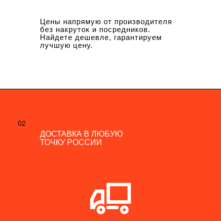
Цены напрямую от производителя
без накруток и посредников.
Найдете дешевле, гарантируем
лучшую цену.
02
02
ДОСТАВКА В ЛЮБУЮ
ДОСТАВКА В ЛЮБУЮ
ТОЧКУ РОССИИ
ТОЧКУ РОССИИ