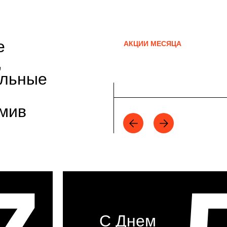
е
АКЦИИ МЕСЯЦА
,
альные
рмив
С Днем