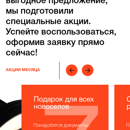
выгодное предложение,
мы подготовили
специальные акции.
Успейте воспользоваться,
оформив заявку прямо
сейчас!
АКЦИИ МЕСЯЦА
Подарок для всех
новоселов
Понадобятся документы,
П