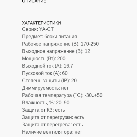
ОПИСАНИЕ
Компактный импульсный источник постоянн
стартом, ступенчатым диммированием и защ
ХАРАКТЕРИСТИКИ
Серия: YA-CT
Предмет: блоки питания
Рабочее напряжение (В): 170-250
Выходное напряжение (В): 12
Мощность (Вт): 200
Выходной ток (А): 16.7
Пусковой ток (А): 60
Степень защиты (IP): 20
Диммируемость: нет
Рабочая температура ( ̊ С): -30..+50
Влажность, %: 20..90
Защита от КЗ: есть
Защита от перегрузки: есть
Защита от перегрева: есть
Наличие вентилятора: нет