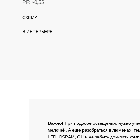
PF: >0,55
lwh: 220x53x28
СХЕМА
В данный момент схема готовится
В ИНТЕРЬЕРЕ
Скоро...
Важно!
При подборе освещения, нужно уче
мелочей. А еще разобраться в люменах, тем
LED, OSRAM, GU и не забыть докупить ком