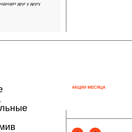
одходят друг у другу
е
АКЦИИ МЕСЯЦА
,
альные
рмив