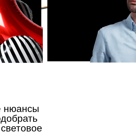
подробнее
е нюансы
одобрать
 световое