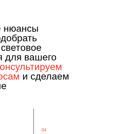
е нюансы
одобрать
 световое
я для вашего
консультируем
осам
и сделаем
не
04