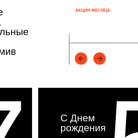
е
АКЦИИ МЕСЯЦА
,
альные
рмив
С Днем
рождения