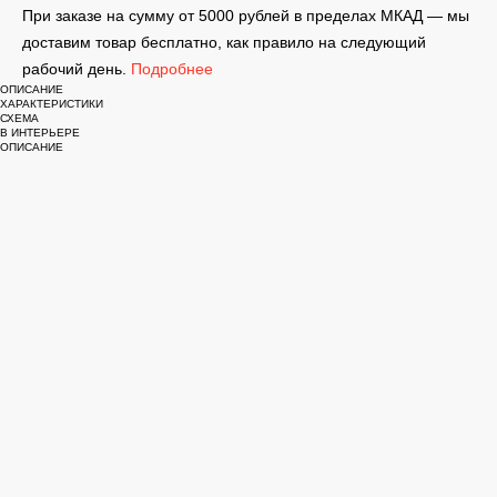
При заказе на сумму от 5000 рублей в пределах МКАД — мы
доставим товар бесплатно, как правило на следующий
рабочий день.
Подробнее
ОПИСАНИЕ
ХАРАКТЕРИСТИКИ
СХЕМА
В ИНТЕРЬЕРЕ
ОПИСАНИЕ
Умный трековый светильник, предназначенный для
создания акцентного освещения. Имеет поворотный
плафон. Углубленное размещение светодиода
исключает слепящий эффект. Дистанционное
управление при помощи приложения, панели,
пульта и голосового помощника. Изменяемая
яркость и цветовая температура 3000-6000K.
Возможность создания световых сценариев.
Светильники оснащены светодиодами Bridgelux с
высоким индексом цветопередачи. Удобный и
надежный монтаж в трек SMART с помощью