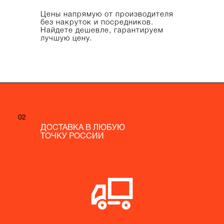
Цены напрямую от производителя
без накруток и посредников.
Найдете дешевле, гарантируем
лучшую цену.
02
02
ДОСТАВКА В ЛЮБУЮ
ДОСТАВКА В ЛЮБУЮ
ТОЧКУ РОССИИ
ТОЧКУ РОССИИ