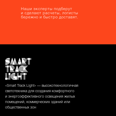
Наши эксперты подберут
Наши эксперты подберут
и сделают расчеты, логисты
и сделают расчеты, логисты
бережно и быстро доставят.
бережно и быстро доставят.
«Smart Track Light» — высокотехнологичная
светотехника для создания комфортного
и энергоэффективного освещения жилых
помещений, коммерческих зданий или
общественных зон