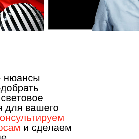
е нюансы
одобрать
 световое
я для вашего
консультируем
осам
и сделаем
не