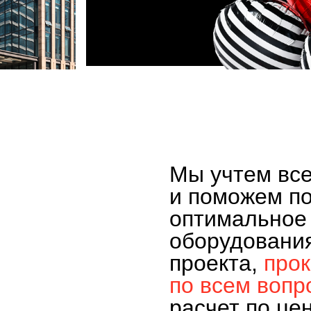
Мы учтем вс
и поможем п
оптимальное
оборудовани
проекта,
про
по всем вопр
расчет по це