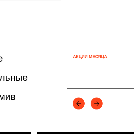
е
АКЦИИ МЕСЯЦА
,
альные
рмив