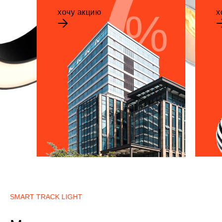
%
хочу акцию
х
SMART TRACK LIGHT