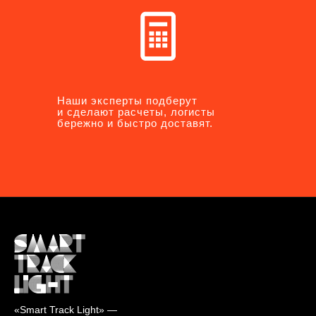
Наши эксперты подберут
Наши эксперты подберут
и сделают расчеты, логисты
и сделают расчеты, логисты
бережно и быстро доставят.
бережно и быстро доставят.
«Smart Track Light» —