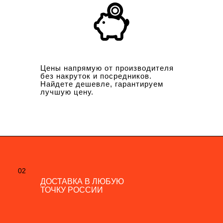
Цены напрямую от производителя
без накруток и посредников.
Найдете дешевле, гарантируем
лучшую цену.
02
02
ДОСТАВКА В ЛЮБУЮ
ДОСТАВКА В ЛЮБУЮ
ТОЧКУ РОССИИ
ТОЧКУ РОССИИ