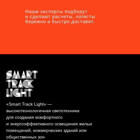
Наши эксперты подберут
Наши эксперты подберут
и сделают расчеты, логисты
и сделают расчеты, логисты
бережно и быстро доставят.
бережно и быстро доставят.
«Smart Track Light» —
высокотехнологичная светотехника
для создания комфортного
и энергоэффективного освещения жилых
помещений, коммерческих зданий или
общественных зон