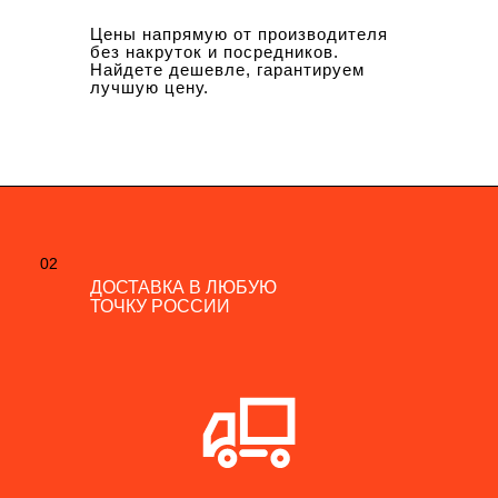
Цены напрямую от производителя
без накруток и посредников.
Найдете дешевле, гарантируем
лучшую цену.
02
02
ДОСТАВКА В ЛЮБУЮ
ДОСТАВКА В ЛЮБУЮ
ТОЧКУ РОССИИ
ТОЧКУ РОССИИ