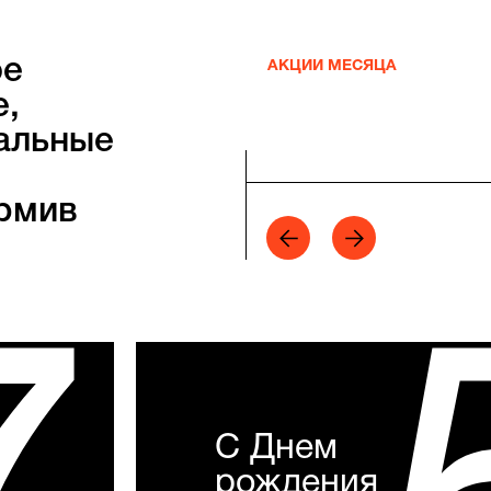
ое
АКЦИИ МЕСЯЦА
е,
альные
рмив
С Днем
рождения