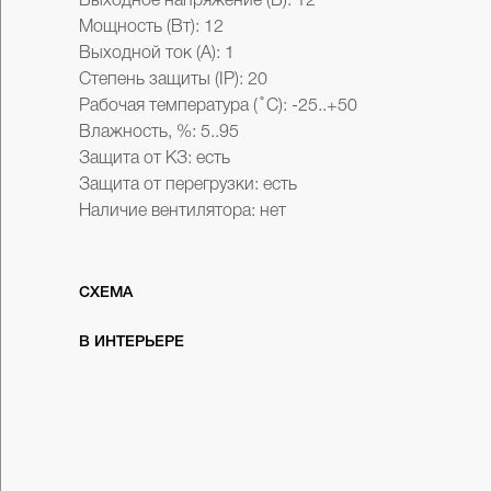
Выходное напряжение (В): 12
Мощность (Вт): 12
Выходной ток (А): 1
Степень защиты (IP): 20
Рабочая температура ( ̊ С): -25..+50
Влажность, %: 5..95
Защита от КЗ: есть
Защита от перегрузки: есть
Наличие вентилятора: нет
lwh: 70x39x26
Weight: 95g
СХЕМА
В данный момент схема готовится
В ИНТЕРЬЕРЕ
Скоро...