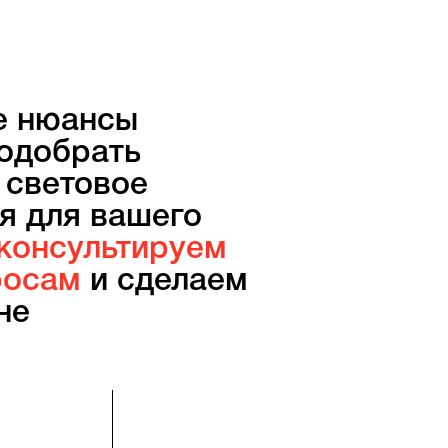
е нюансы
одобрать
 световое
я для вашего
консультируем
росам
и сделаем
не