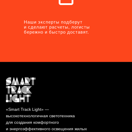
Наши эксперты подберут
Наши эксперты подберут
и сделают расчеты, логисты
и сделают расчеты, логисты
бережно и быстро доставят.
бережно и быстро доставят.
«Smart Track Light» —
высокотехнологичная светотехника
для создания комфортного
и энергоэффективного освещения жилых