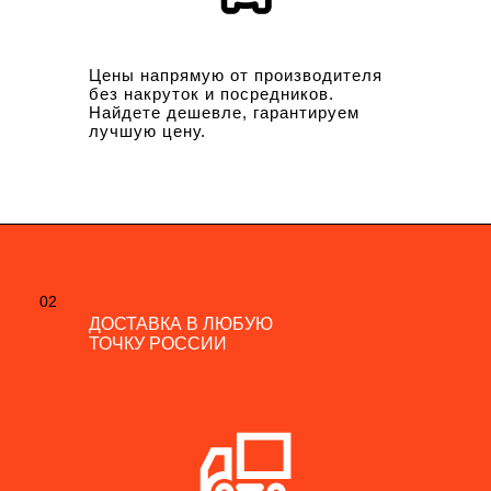
Цены напрямую от производителя
без накруток и посредников.
Найдете дешевле, гарантируем
лучшую цену.
02
02
ДОСТАВКА В ЛЮБУЮ
ДОСТАВКА В ЛЮБУЮ
ТОЧКУ РОССИИ
ТОЧКУ РОССИИ