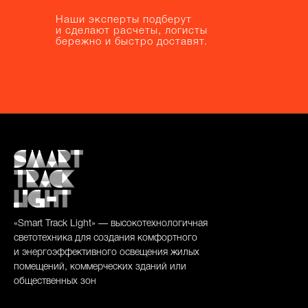
Наши эксперты подберут
Наши эксперты подберут
и сделают расчеты, логисты
и сделают расчеты, логисты
бережно и быстро доставят.
бережно и быстро доставят.
«Smart Track Light» — высокотехнологичная
светотехника для создания комфортного
и энергоэффективного освещения жилых
помещений, коммерческих зданий или
общественных зон