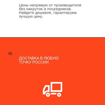
Цены напрямую от производителя
без накруток и посредников.
Найдете дешевле, гарантируем
лучшую цену.
02
02
ДОСТАВКА В ЛЮБУЮ
ДОСТАВКА В ЛЮБУЮ
ТОЧКУ РОССИИ
ТОЧКУ РОССИИ