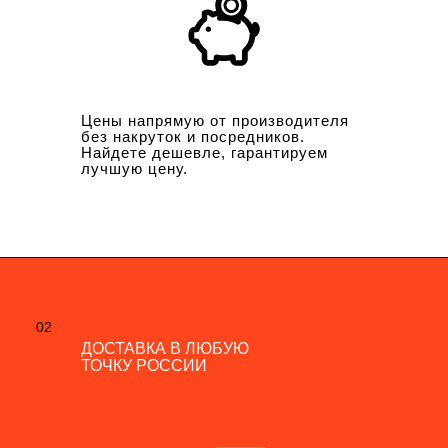
Цены напрямую от производителя
без накруток и посредников.
Найдете дешевле, гарантируем
лучшую цену.
02
02
ДОСТАВКА В ЛЮБУЮ
ДОСТАВКА В ЛЮБУЮ
ТОЧКУ РОССИИ
ТОЧКУ РОССИИ