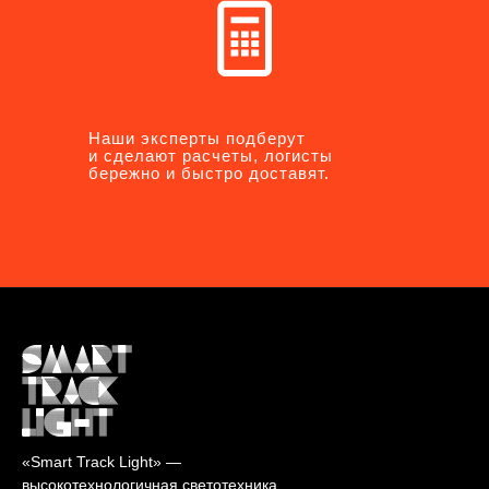
Наши эксперты подберут
Наши эксперты подберут
и сделают расчеты, логисты
и сделают расчеты, логисты
бережно и быстро доставят.
бережно и быстро доставят.
«Smart Track Light» —
высокотехнологичная светотехника