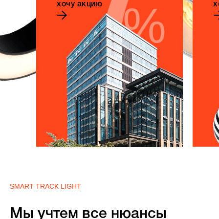
%
хочу акцию
х
SMART TRACK LIGHT
Мы учтем все нюансы